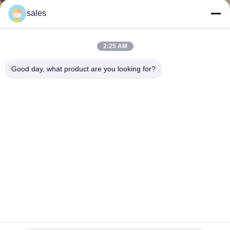
sales
CONTROLLO
DELLA
2:25 AM
QUALITÀ
Good day, what product are you looking for?
CONTATTACI
NOTIZIE
CHIEDI UN
PREVENTIVO
Macchina più umida di VCD della struttura del controllo del
volume della presa d'aria più umida della macchina
MAPPA
Macchine per la fabbricazione di ammortizzatori per aria condi
DEL
zionata