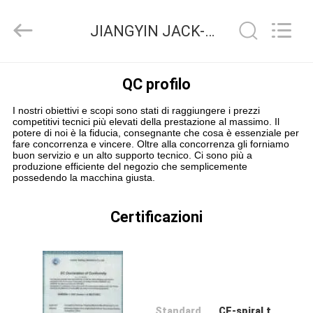
JACK-
AIVA
MACHINERY
JIANGYIN JACK-AIVA MACHINERY CO., LTD Controllo di qualità
CO.,
LTD.
All
Rights
CASA.
Reserved.
QC profilo
I nostri obiettivi e scopi sono stati di raggiungere i prezzi
PRODOTTI
competitivi tecnici più elevati della prestazione al massimo. Il
potere di noi è la fiducia, consegnante che cosa è essenziale per
fare concorrenza e vincere. Oltre alla concorrenza gli forniamo
buon servizio e un alto supporto tecnico. Ci sono più a
SU
produzione efficiente del negozio che semplicemente
possedendo la macchina giusta.
DI
NOI
Certificazioni
VISITA
ALLA
FABBRICA
Standard
CE-spiral tube machine