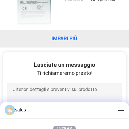
CONTROLLO
DELLA
QUALITÀ
IMPARI PIÙ
CONTATTACI
Lasciate un messaggio
NOTIZIE
Ti richiameremo presto!
CHIEDI UN
PREVENTIVO
sales
MAPPA
DEL
10:26 AM