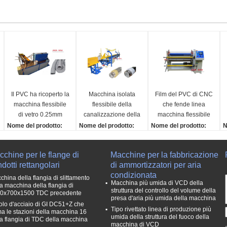
Il PVC ha ricoperto la
Macchina isolata
Film del PVC di CNC
macchina flessibile
flessibile della
che fende linea
di vetro 0.25mm
canalizzazione della
macchina flessibile
della condotta della
macchina della
della condotta
Nome del prodotto:
Nome del prodotto:
Nome del prodotto:
N
fibra
condotta di HVAC
n
Macchina per canalizza
Macchina per canalizza
Linea di taglio per film i
M
zione flessibile in fibra
zione flessibile isolata
n PVC CNC
z
chine per le flange di
Macchine per la fabbricazione
di vetro rivestita in PVC
HVAC
Tipo di macchina da ta
l
dotti rettangolari
di ammortizzatori per aria
Materia prima:
Diametro interno:
glio:
u
condizionata
Panno di vetro della fibr
￠80-￠600mm
1600MM
D
china della flangia di slittamento
Macchina più umida di VCD della
la macchina della flangia di
a
Lunghezza massima:
Motore:
￠
struttura del controllo del volume della
0x700x1500 TDC precedente
Spessore:
10,000 mm
7,5 kW
L
presa d'aria più umida della macchina
olo d'acciaio di GI DC51+Z che
0,25 mm
spessore del di allumi
Potenza totale della m
o
Tipo rivettato linea di produzione più
ma le stazioni della macchina 16
Larghezza di sovrappo
nio:
umida della struttura del fuoco della
acchina:
O
la flangia di TDC della macchina
macchina di VCD