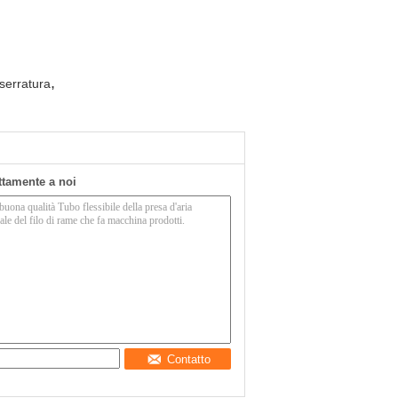
,
 serratura
ettamente a noi
Contatto