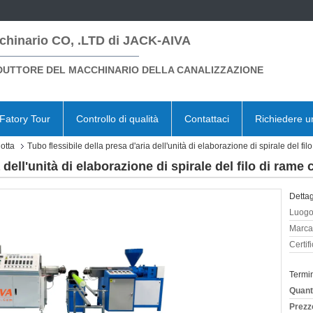
chinario CO, .LTD di JACK-AIVA
UTTORE DEL MACCHINARIO DELLA CANALIZZAZIONE
Fatory Tour
Controllo di qualità
Contattaci
Richiedere u
otta
Tubo flessibile della presa d'aria dell'unità di elaborazione di spirale del f
a dell'unità di elaborazione di spirale del filo di ram
Dettag
Luogo 
Marca
Certif
Termi
Quant
Prezz