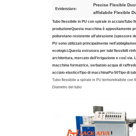
Precise Flexible Duc
Evidenziare:
affidabile Flexible 
Tubo flessibile in PU con spirale in acciaio
Tubo fl
produzione
Questa macchina è appositamente progett
poliuretano resistente all'abrasione (spessore de
PU sono utilizzati principalmente nell'abbigliamen
ecologici.
Questa estrusora per tubi flessibili rinf
architettura, mercato dell'irrigazione e così via. 
macchina formatrice, serbatoio acqua di raffredd
acciaio elastico
Tipo di macchina
Pu-50
Tipo di tu
Tubo flessibile a spirale in PU termoretraibile con fil
Diametro del tubo