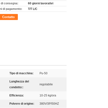
 di consegna:
60 giorni lavorativi
ni di pagamento:
T/T L/C
Contatto
Tipo di macchina:
Pu-50
Lunghezza del
regolabile
condotto::
Efficienza:
10-25 kg/ora
Polvere di origine:
380V/3P/50HZ