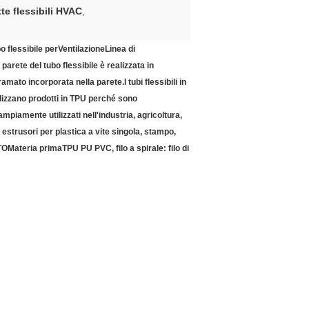
e flessibili HVAC
,
o flessibile per
Ventilazione
Linea di
parete del tubo flessibile è realizzata in
 ramato incorporata nella parete.
I tubi flessibili in
tilizzano prodotti in TPU perché sono
ampiamente utilizzati nell'industria, agricoltura,
i estrusori per plastica a vite singola, stampo,
TO
Materia prima
TPU PU PVC, filo a spirale: filo di