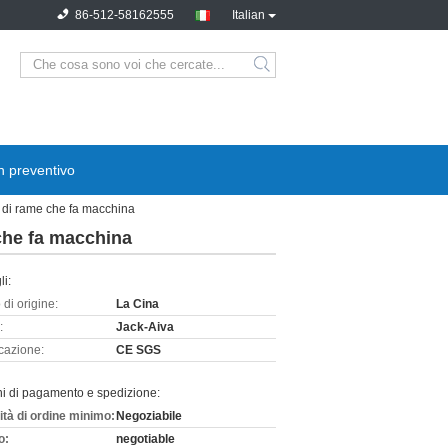
86-512-58162555
Italian
n preventivo
ilo di rame che fa macchina
e che fa macchina
li:
di origine:
La Cina
:
Jack-Aiva
icazione:
CE SGS
ni di pagamento e spedizione:
ità di ordine minimo:
Negoziabile
o:
negotiable