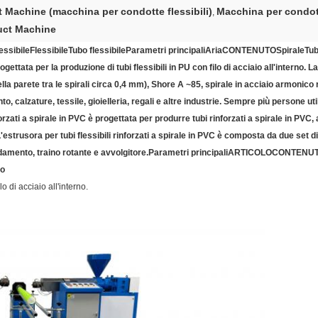
t Machine (macchina per condotte flessibili)
Macchina per condott
,
Duct Machine
essibile
Flessibile
Tubo flessibile
Parametri principali
Aria
CONTENUTO
Spirale
Tub
ata per la produzione di tubi flessibili in PU con filo di acciaio all'interno. La 
lla parete tra le spirali circa 0,4 mm), Shore A ~85, spirale in acciaio armonico
to, calzature, tessile, gioielleria, regali e altre industrie. Sempre più persone u
orzati a spirale in PVC è progettata per produrre tubi rinforzati a spirale in PVC, 
L'estrusora per tubi flessibili rinforzati a spirale in PVC è composta da due set d
amento, traino rotante e avvolgitore.
Parametri principali
ARTICOLO
CONTENU
bo
o di acciaio all'interno.