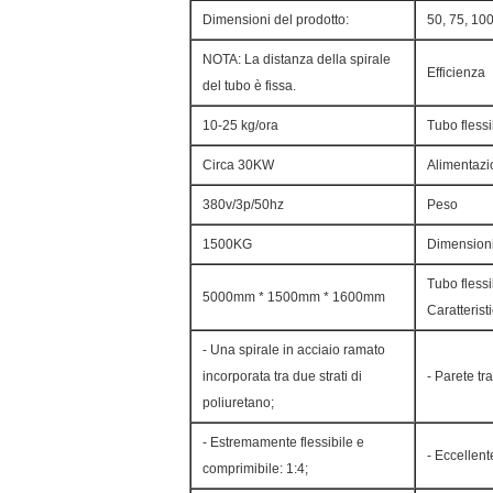
Dimensioni del prodotto:
50, 75, 10
NOTA: La distanza della spirale
Efficienza
del tubo è fissa.
10-25 kg/ora
Tubo flessi
Circa 30KW
Alimentazi
380v/3p/50hz
Peso
1500KG
Dimension
Tubo flessi
5000mm * 1500mm * 1600mm
Caratterist
- Una spirale in acciaio ramato
incorporata tra due strati di
- Parete t
poliuretano;
- Estremamente flessibile e
- Eccellent
comprimibile: 1:4;