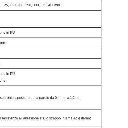
0, 125, 150, 200, 250, 300, 350, 400mm
bile in PU
one
i
bile in PU
iche
rasparente, spessore della parete da 0,4 mm a 1,2 mm;
e resistenza all'abrasione e allo strappo interna ed esterna;