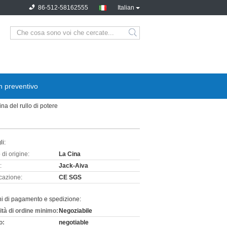
86-512-58162555
Italian
n preventivo
a del rullo di potere
li:
di origine:
La Cina
:
Jack-Aiva
icazione:
CE SGS
ni di pagamento e spedizione:
ità di ordine minimo:
Negoziabile
o:
negotiable