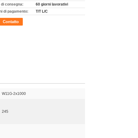
 di consegna:
60 giorni lavorativi
ni di pagamento:
T/T L/C
Contatto
W11G-2x1000
245