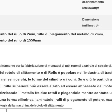
di azionamento
(chilowatt)::
Dimensione
(millimetro)::
nto del rullo di 2mm
rullo di piegamento del metallo di 2mm
,
,
nto del rullo di 1550mm
littamento per la fabbricazione di montaggi di tubi rotondi a spirale di spirale di
 del rotolo di slittamento e di Rolls è popolare nell'industria di tra
 nei semicerchi, le forme del cilindro o i coni. Su e giù le parti di
 Il rullo superiore può essere alzato ed essere abbassato dal motor
pizzicando il metallo fra due rotoli e piegandolo mentre contatta 
una forma cilindrica, laminatoio, rulli di piegamento di potere, mac
ologia della macchina del rotolo di slittamento