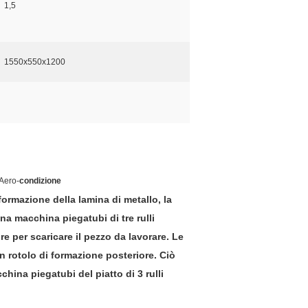
1,5
1550x550x1200
Aero-
condizione
sformazione della lamina di metallo, la
 una macchina piegatubi di tre rulli
e per scaricare il pezzo da lavorare. Le
un rotolo di formazione posteriore. Ciò
china piegatubi del piatto di 3 rulli