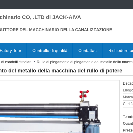
chinario CO, .LTD di JACK-AIVA
UTTORE DEL MACCHINARIO DELLA CANALIZZAZIONE
Fatory Tour
Controllo di qualità
Contattaci
Richiedere u
di condotti circolari
Rullo di piegamento di piegamento del metallo della macchin
o del metallo della macchina del rullo di potere
Dettag
Luogo 
Marca
Certif
Termi
Quant
Prezz