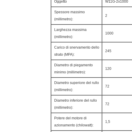
Oggetto
W11G-2x1000
Spessore massimo
2
(millimetro):
Larghezza massima
1000
(millimetro):
Carico di snervamento dello
245
strato (MPA):
Diametro di piegamento
120
minimo (millimetro):
Diametro superiore del rullo
72
(millimetro):
Diametro inferiore del rullo
72
(millimetro):
Potere del motore di
1,5
azionamento (chilowatt):