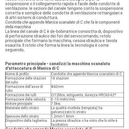
sospensione o il collegamento rapida e facile delle condotte di
ventilazione. le sezioni del canale tengono conto la sospensione
corretta e semplice delle condotte di ventilazione rettangolari e
di altri sistemi di conduttura.
Condotta che appende Manica scanalato di C che fa le componenti
della macchina
La linea del canale di C è de-bobinatrice consistita di, dispositivo
di perforazione idraulico dei fori del servocomando, rotolo
principale che formano la macchina, cesoia idraulica e tavola
esaurita. Il rotolo che forma la linea la tecnologia è come
seguendo,
Parametro principale - canalizzi la macchina scanalata
d'attaccatura di Manica di C
Nome di profilo
Condotta che appende Manica scanalato di C
Formazione delle stazioni
18 stazioni
del rullo:
Formazione dell'asse di
Φ42mm
rullo:
Formazione dei rulli
Cr12Mov, estiguente, durezza HRC60-62º
Formazione della velocità:
0 -10 metri/min
Motore principale:
7.5kw,
Materiale dello strato:
La qualità morbida (temprata) ha
galvanizzato lo strato
Spessore dello strato:
1.2mm-1.8mm
Dispositivo della taglierina
La pressa idraulica o ha visto che lo stile è
facoltativo