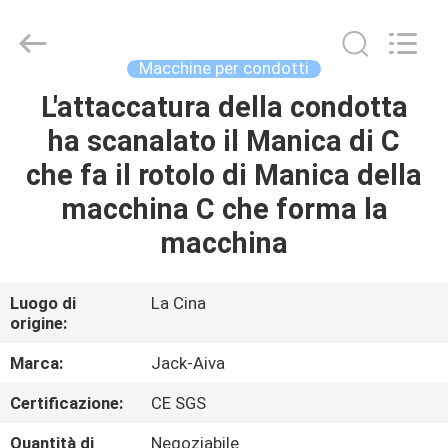
JACK-
AIVA
MACHINERY
CO.,
LTD.
Macchine per condotti
All
Rights
L'attaccatura della condotta
CASA.
Reserved.
ha scanalato il Manica di C
PRODOTTI
che fa il rotolo di Manica della
macchina C che forma la
SU
macchina
DI
NOI
Luogo di
La Cina
origine:
VISITA
Marca:
Jack-Aiva
ALLA
Certificazione:
CE SGS
FABBRICA
Quantità di
Negoziabile