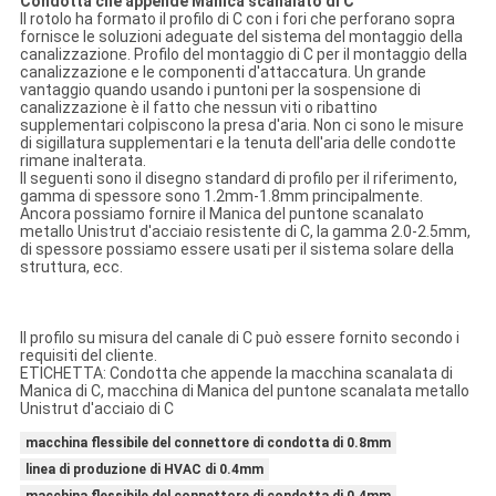
Condotta che appende Manica scanalato di C
Il rotolo ha formato il profilo di C con i fori che perforano sopra
fornisce le soluzioni adeguate del sistema del montaggio della
canalizzazione. Profilo del montaggio di C per il montaggio della
canalizzazione e le componenti d'attaccatura. Un grande
vantaggio quando usando i puntoni per la sospensione di
canalizzazione è il fatto che nessun viti o ribattino
supplementari colpiscono la presa d'aria. Non ci sono le misure
di sigillatura supplementari e la tenuta dell'aria delle condotte
rimane inalterata.
Il seguenti sono il disegno standard di profilo per il riferimento,
gamma di spessore sono 1.2mm-1.8mm principalmente.
Ancora possiamo fornire il Manica del puntone scanalato
metallo Unistrut d'acciaio resistente di C, la gamma 2.0-2.5mm,
di spessore possiamo essere usati per il sistema solare della
struttura, ecc.
Il profilo su misura del canale di C può essere fornito secondo i
requisiti del cliente.
ETICHETTA: Condotta che appende la macchina scanalata di
Manica di C, macchina di Manica del puntone scanalata metallo
Unistrut d'acciaio di C
macchina flessibile del connettore di condotta di 0.8mm
linea di produzione di HVAC di 0.4mm