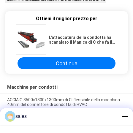
macchina flessibile del connettore di condotta di 0.4mm
Ottieni il miglior prezzo per
L'attaccatura della condotta ha
scanalato il Manica di C che fa il
rotolo di Manica della macchina C
che forma la macchina
Continua
Macchine per condotti
ACCIAIO 3500x1300x1300mm di GI flessibile della macchina
40mm del connettore di condotta di HVAC
sales
CE Flexible Duct Connector Machine For Hvac Industry Air Duct
Connector Joint (Machina per il collegamento flessibile dei
condotti per l'industria HVAC)