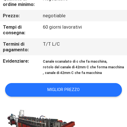
ordine minimo:
CONTROLLO
Prezzo:
negotiable
DELLA
Tempi di
60 giorni lavorativi
QUALITÀ
consegna:
Termini di
T/T L/C
CONTATTACI
pagamento:
Evidenziare:
,
Canale scanalato di c che fa macchina
NOTIZIE
rotolo del canale di 42mm C che forma macchina
,
canale di 42mm C che fa macchina
CHIEDI UN
MIGLIOR PREZZO
PREVENTIVO
MAPPA
DEL