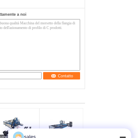
ettamente a noi
Contatto
sales