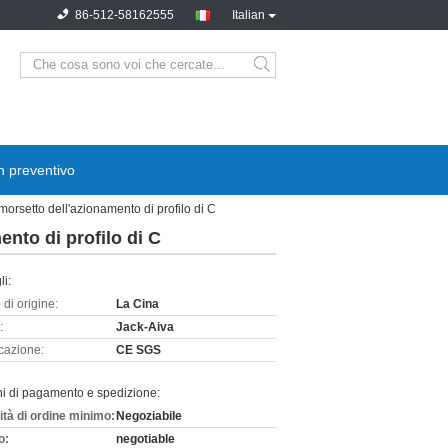
86-512-58162555
Italian
n preventivo
orsetto dell'azionamento di profilo di C
nto di profilo di C
li:
di origine:
La Cina
:
Jack-Aiva
icazione:
CE SGS
ni di pagamento e spedizione:
ità di ordine minimo:
Negoziabile
o:
negotiable