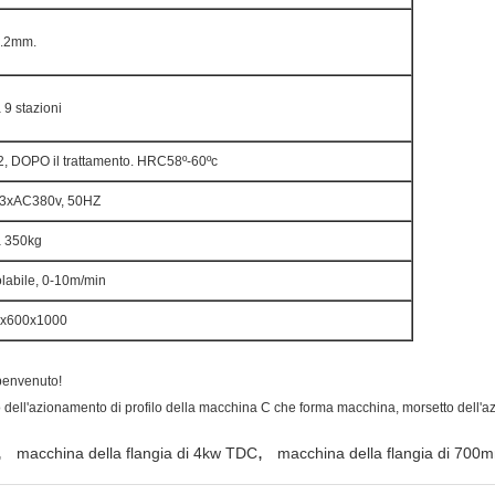
1.2mm.
 9 stazioni
, DOPO il trattamento. HRC58º-60ºc
 3xAC380v, 50HZ
a 350kg
labile, 0-10m/min
x600x1000
 benvenuto!
o dell'azionamento di profilo della macchina C che forma macchina, morsetto dell'
,
,
macchina della flangia di 4kw TDC
macchina della flangia di 70