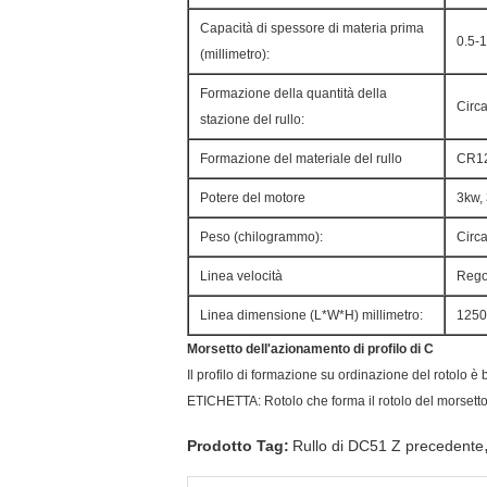
Capacità di spessore di materia prima
0.5-
(millimetro):
Formazione della quantità della
Circa
stazione del rullo:
Formazione del materiale del rullo
CR12
Potere del motore
3kw,
Peso (chilogrammo):
Circ
Linea velocità
Rego
Linea dimensione (L*W*H) millimetro:
1250
Morsetto dell'azionamento di profilo di C
Il profilo di formazione su ordinazione del rotolo è
ETICHETTA: Rotolo che forma il rotolo del morsett
Prodotto Tag:
Rullo di DC51 Z precedente