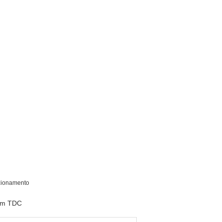
azionamento
0mm TDC