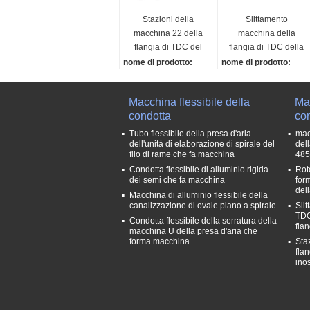
Stazioni della
Slittamento
macchina 22 della
macchina della
flangia di TDC del
flangia di TDC della
rotolo di acciaio
macchina del rotolo
nome di prodotto:
nome di prodotto:
inossidabile
della flangia sulla
Macchina del rotolo dell
Slittamento macchina d
precedenti
precedente
a flangia di acciaio inos
el rotolo della flangia s
Macchina flessibile della
Mac
sidabile TDC precedent
lla precedente
condotta
con
e
materia prima:
Materia prima::
Striscia d'acciaio di GI,
Tubo flessibile della presa d'aria
mac
dell'unità di elaborazione di spirale del
del
acciaio inossidabile 30
striscia di acciaio al car
filo di rame che fa macchina
485
4
bonio, ecc
Condotta flessibile di alluminio rigida
Rot
Formazione della quan
Formazione della quan
dei semi che fa macchina
for
tità della stazione del r
tità della stazione del r
del
Macchina di alluminio flessibile della
ullo::
ullo::
canalizzazione di ovale piano a spirale
Sli
Circa 22Stations
Circa 15 stazioni
TDC
Condotta flessibile della serratura della
fla
Motore principale::
Motore principale::
macchina U della presa d'aria che
forma macchina
Sta
7.5kw, AC380v, 50HZ
4kw, AC380v, 50HZ
flan
ino