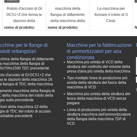
Rotolo d'acciaio di GI
macchina della
La macchina per
DC51+Z che forma le
flangia di slittamento
formare il rotolo di S
stazioni della
della macchina della
Cleat.
macchina 16 della
flangia di
nome di prodotto:
nome di prodotto:
N
flangia di TDC della
4850x700x1500
Rotolo della flangia di T
Flangia di scorrimento
P
macchina
TDC precedente
u
DC che forma macchin
Ex macchina
c
chine per le flange di
Macchine per la fabbricazione
a
Materia prima::
u
dotti rettangolari
di ammortizzatori per aria
Materia prima::
Acciaio DC51+Z di GI
p
condizionata
Acciaio DC51+Z di GI
Formazione della quan
e
china della flangia di slittamento
Macchina più umida di VCD della
la macchina della flangia di
Larghezza di materia p
tità della stazione del r
D
struttura del controllo del volume della
0x700x1500 TDC precedente
rima (millimetro)::
ullo::
n
presa d'aria più umida della macchina
olo d'acciaio di GI DC51+Z che
Secondo il campione o
circa 16 stazioni
∠
Tipo rivettato linea di produzione più
ma le stazioni della macchina 16
i disegni del cliente
Motore principale::
umida della struttura del fuoco della
5
la flangia di TDC della macchina
macchina di VCD
Formazione della quan
4kw, AC380v, 50HZ
S
ttamento macchina della flangia di
Macchina più umida della struttura del
tità della stazione del r
3
 della macchina del rotolo della
fuoco della macchina di VCD senza
ngia sulla precedente
ullo::
V
piegare
zioni della macchina 22 della
circa 16 stazioni
n
Linea di produzione più umida della
gia di TDC del rotolo di acciaio
a
struttura macchina dell'ammortizzatore
ssidabile precedenti
della flangia della macchina TDF di
1
VCD