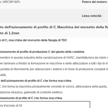
to. HRC58º-60ºc
Potere del motore:
Linea velocità:
o dell'azionamento di profilo di C
Macchina del morsetto della fl
,
to di 1.2mm
o di C, macchina del morsetto della flangia di TDC
zionamento di profilo di produzione C del giunto della condotta
 membro in questa industria della canalizzazione di HVAC, manifatturiera da rotolo 
r laminare a freddo la formazione le macchine e delle attrezzature a tutti i tipi di 
 portata di rifornimento per abbracciare i sistemi o le linee di produzione completi d
alità.
o dell'azionamento di profilo di C che forma macchina
 C che forma la macchina pricipalmente consiste di conico, attrezzatura della guida, li
tazione idraulica, gabinetto di controllo elettrico.
azionamento di profilo di C che forma macchina
cia d'acciaio di GI