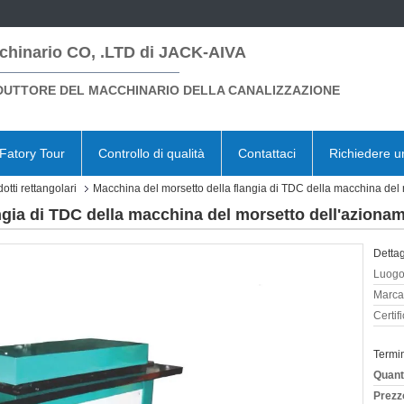
chinario CO, .LTD di JACK-AIVA
UTTORE DEL MACCHINARIO DELLA CANALIZZAZIONE
Fatory Tour
Controllo di qualità
Contattaci
Richiedere u
otti rettangolari
Macchina del morsetto della flangia di TDC della macchina del m
gia di TDC della macchina del morsetto dell'azioname
Dettag
Luogo 
Marca
Certif
Termi
Quant
Prezz