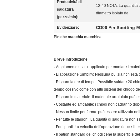
Produttività di
12-40 NOTA: La quantità d
saldatura
diametro isolato de
(pezzo/min):
CD06 Pin Spotting 
Evidenziare:
Pin che macchia macchina
Breve introduzione
-
Ampiamente usato: applicato per montare i materia
- Elaborazione Simplify: Nessuna pulizia richiesta
- Risparmiatore di tempo: Possibile saldare 20 chio
tempo coesivo come con altri sistemi del chiodo de
- Risparmio materiale: il materiale arrotolato può e
- Costante ed affidabile: i chiodi non cadranno dop
- Nessun limite per forma: può essere utilizzato nell
- Per tutte le stagioni: La qualità di saldatura non 
- Forti punti: La velocità dell'operazione riduce il
- Il bation standard dei chiodi tiene la superficie 