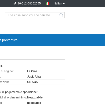
86-512-58162555
Italian
n preventivo
li:
di origine:
La Cina
:
Jack-Aiva
icazione:
CE SGS
ni di pagamento e spedizione:
ità di ordine minimo:
Negoziabile
o:
negotiable