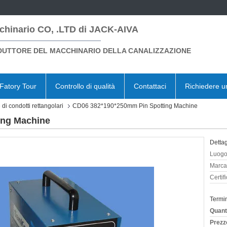
chinario CO, .LTD di JACK-AIVA
UTTORE DEL MACCHINARIO DELLA CANALIZZAZIONE
Fatory Tour
Controllo di qualità
Contattaci
Richiedere u
di condotti rettangolari
CD06 382*190*250mm Pin Spotting Machine
ing Machine
Dettag
Luogo 
Marca
Certif
Termi
Quant
Prezz