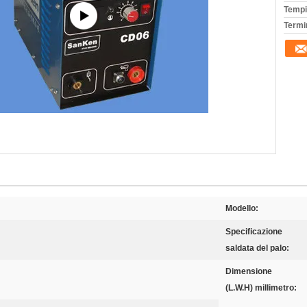
Tempi
Termi
Modello:
Specificazione
saldata del palo:
Dimensione
(L.W.H) millimetro: