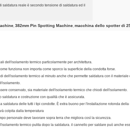
i saldatura reale è secondo tensione di saldatura ed il
Machine
382mm Pin Spotting Machine
macchina dello spotter di 
,
,
li dell'isolamento termico particolarmente per architettura.
 come funziona non importa come sporco la superficie della condotta forse.
di dell'isolamento termico al minuto anche che permette saldatura con il materiale 
ll'isolamento.
ssere conservato, sia materiale dell'isolamento termico che chiodi dell'isolamento.
o saldatura e costruzione con qualità che è assicurata.
a saldatura delle tutti i tipi condotte. È extra buono per l'installazione rotonda della
sarà colpita dalla temperatura
 tempo personale deve lavorare sopra terra che migliora così la sicurezza.
dell'isolamento termico pulita dopo la saldatura. il cannello per saldare può anche e