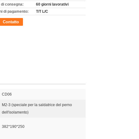
 di consegna:
60 giorni lavorativi
ni di pagamento:
T/T L/C
Contatto
CD06
M2-3 (speciale per la saldatrice del perno
dell'isolamento)
382*190*250