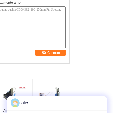
ettamente a noi
Contatto
sales
Angolo d'angolo
Macchina di chiusura