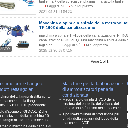
taglierina + della striscia del plasma + ha visto la taglie
...
Leggi di più
Miglior prezzo
2021-05-31 14:54:23
Macchina a spirale a spirale della metropolit
TF-1602 della canalizzazione
macchina a spirale TF-1602 della canalizzazione INTRO
canalizzazione BREVE Questa macchina a spirale della ca
taglio del ...
Leggi di più
Miglior prezzo
2025-12-30 15:07:15
Page 1 of 1
chine per le flange di
Macchine per la fabbricazione
dotti rettangolari
di ammortizzatori per aria
condizionata
china della flangia di slittamento
Macchina più umida di VCD della
la macchina della flangia di
struttura del controllo del volume della
0x700x1500 TDC precedente
presa d'aria più umida della macchina
olo d'acciaio di GI DC51+Z che
Tipo rivettato linea di produzione più
ma le stazioni della macchina 16
umida della struttura del fuoco della
la flangia di TDC della macchina
macchina di VCD
ttamento macchina della flangia di