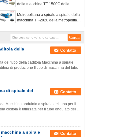
della macchina TF-1500C della
condotta
Metropolitana a spirale a spirale della
macchina TF-2020 della metropolitana
che forma macchina
ditoia della
Contatto
a del tubo della caditoia Macchina a spirale
ditoia di produzione Il tipo di macchina del tubo
a di spirale del
Contatto
eo Macchina ondulata a spirale del tubo per il
a costola è utilizzata per il tubo ondulato del ...
 macchina a spirale
Contatto