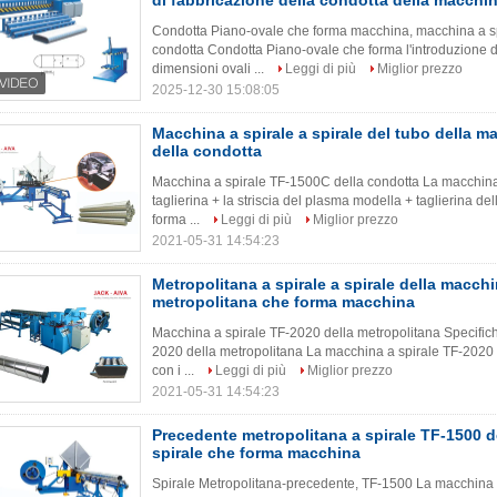
di fabbricazione della condotta della macchi
Condotta Piano-ovale che forma macchina, macchina a spi
condotta Condotta Piano-ovale che forma l'introduzione 
dimensioni ovali ...
Leggi di più
Miglior prezzo
2025-12-30 15:08:05
Macchina a spirale a spirale del tubo della 
della condotta
Macchina a spirale TF-1500C della condotta La macchina
taglierina + la striscia del plasma modella + taglierina d
forma ...
Leggi di più
Miglior prezzo
2021-05-31 14:54:23
Metropolitana a spirale a spirale della macch
metropolitana che forma macchina
Macchina a spirale TF-2020 della metropolitana Specifich
2020 della metropolitana La macchina a spirale TF-2020 
con i ...
Leggi di più
Miglior prezzo
2021-05-31 14:54:23
Precedente metropolitana a spirale TF-1500 d
spirale che forma macchina
Spirale Metropolitana-precedente, TF-1500 La macchina a