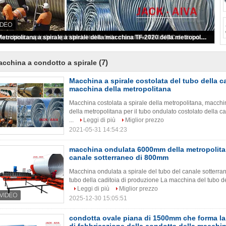
macchina ondulata 6000mm della metropolitana di spirale del canale sotterraneo di 800mm
Macchina a spirale costolata del tubo della caditoia della macchina della metropolitana
Macchina a spirale a spirale del tubo della macchina TF-1500C della condotta
condotta ovale piana di 1500mm che forma la macchina a spirale di fabbricazione della condotta della macchina
Metropolitana a spirale a spirale della macchina TF-2020 della metropolitana che forma macchina
(7)
cchina a condotto a spirale
Macchina a spirale costolata del tubo della ca
macchina della metropolitana
Macchina costolata a spirale della metropolitana, macchin
della metropolitana per il tubo ondulato costolato della ca
...
Leggi di più
Miglior prezzo
2021-05-31 14:54:23
macchina ondulata 6000mm della metropolitan
canale sotterraneo di 800mm
Macchina ondulata a spirale del tubo del canale sotterran
tubo della caditoia di produzione La macchina del tubo dell
Leggi di più
Miglior prezzo
2025-12-30 15:05:51
condotta ovale piana di 1500mm che forma la