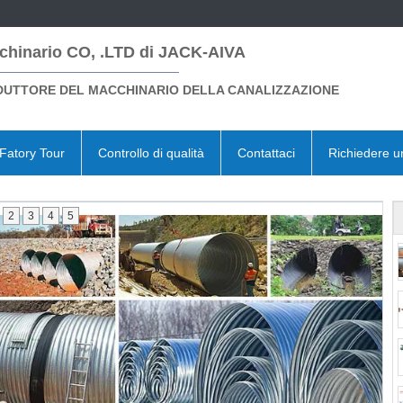
chinario CO, .LTD di JACK-AIVA
UTTORE DEL MACCHINARIO DELLA CANALIZZAZIONE
Fatory Tour
Controllo di qualità
Contattaci
Richiedere u
2
3
4
5