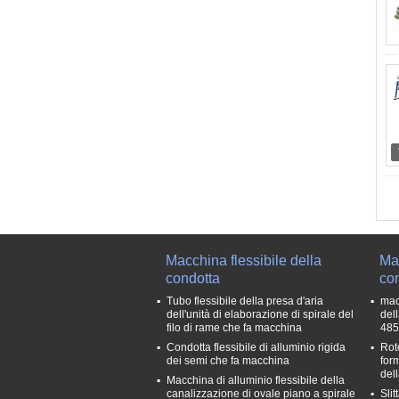
Macchina flessibile della
Mac
condotta
con
Tubo flessibile della presa d'aria
mac
dell'unità di elaborazione di spirale del
del
filo di rame che fa macchina
485
Condotta flessibile di alluminio rigida
Rot
dei semi che fa macchina
for
del
Macchina di alluminio flessibile della
canalizzazione di ovale piano a spirale
Sli