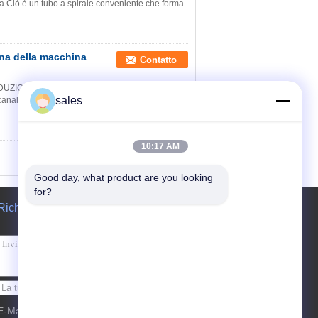
rina Ciò è un tubo a spirale conveniente che forma
ana della macchina
Contatto
DUZIONE a spirale della macchina TF-1602 della
sales
nalizzazione si adatta idraulicamente con il
10:17 AM
Good day, what product are you looking 
for?
Richiedere un preventivo
Invii
E-Mail
Mappa del sito
| Sito mobile
|