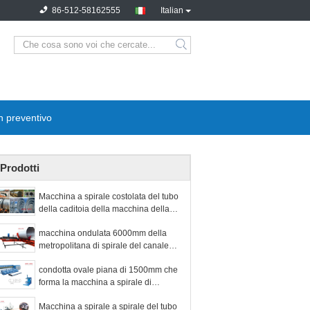
86-512-58162555
Italian
n preventivo
Prodotti
Macchina a spirale costolata del tubo
della caditoia della macchina della
metropolitana
macchina ondulata 6000mm della
metropolitana di spirale del canale
sotterraneo di 800mm
condotta ovale piana di 1500mm che
forma la macchina a spirale di
fabbricazione della condotta della
Macchina a spirale a spirale del tubo
macchina