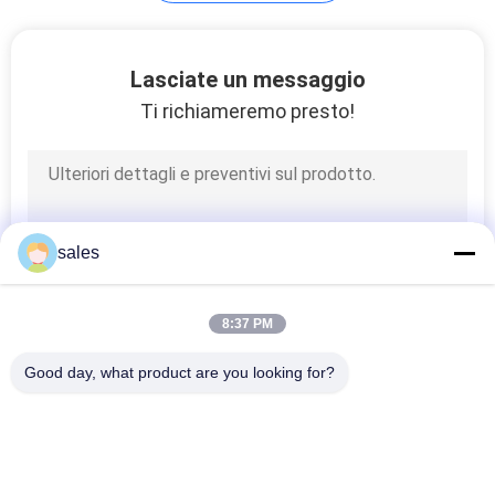
posta
SITO
13
Lasciate un messaggio
PRIVACY
Ti richiameremo presto!
Macchina flessibile
POLICY
della condotta
sales
11
8:37 PM
Linea di produzione
Good day, what product are you looking for?
per condotti
Categorie popolari
Tutti
rettangolari
Macchine Per 
Macchine Per La 