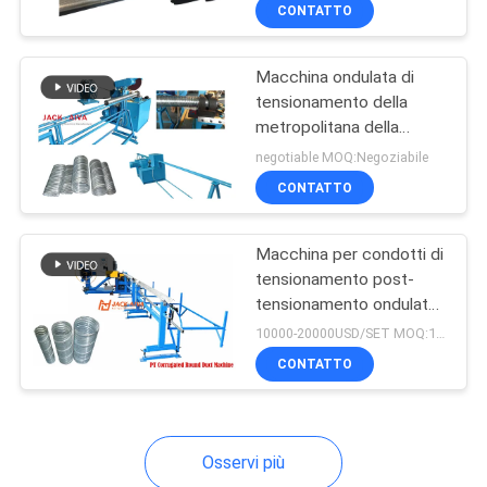
la condotta piana liscia
CONTATTO
aria condizionata
CONTROLLO
Macchina ondulata di
DELLA
13
tensionamento della
QUALITÀ
metropolitana della
Macchine per le
macchina della condotta
negotiable MOQ:Negoziabile
flange di condotti
della doppia posta della
CONTATTACI
CONTATTO
serratura
rettangolari
Macchina per condotti di
NOTIZIE
tensionamento post-
tensionamento ondulato
4
CHIEDI UN
a spirale | PT Tube
10000-20000USD/SET MOQ:1 insieme
Former per calcestruzzo
Macchina di
PREVENTIVO
CONTATTO
precompresso
tensionamento della
MAPPA
condotta della
Osservi più
DEL