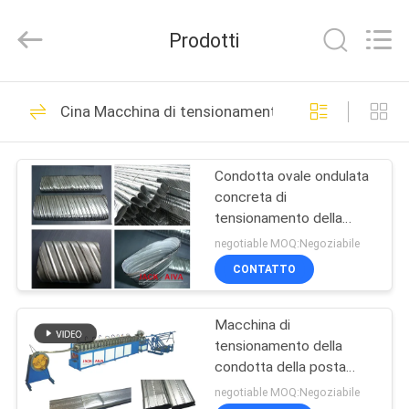
JACK-
AIVA
MACHINERY
Prodotti
CO.,
LTD.
All
Rights
CASA.
Reserved.
14
Cina Macchina di tensionamento della condotta de
Macchine per
PRODOTTI
condotti
Condotta ovale ondulata
concreta di
SU
tensionamento della
DI
macchina della condotta
negotiable MOQ:Negoziabile
della posta piana della
NOI
CONTATTO
condotta
12
Macchine per la
Macchina di
VISITA
tensionamento della
ALLA
fabbricazione di
condotta della posta
ovale della condotta per
FABBRICA
negotiable MOQ:Negoziabile
ammortizzatori per