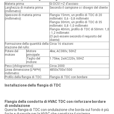
Materia prima:
GI DC51+Z d'acciaio
Larghezza di materia prima
Secondo il campione o i disegni del cliente
(millimetro):
Spessore di materia prima
Flangia 15mm, un profilo di TDC di 20
(millimetro):
millimetri: 0,6 - 0,8 millimetri
Flangia 30mm, un profilo di TDC di 35
millimetri: 0,8 -1,0 millimetri
Flangia 40mm, profilo di TDC di 50mm: 1,0
- 1,2 millimetri
(O può essere secondo il requisito del
cliente)
Formazione della quantità della
Circa 16 stazioni
stazione del rullo:
Potere del
Motore
4kw, AC380v, 50HZ
motore
principale:
Taglio del
1.75kw, 2xAC220v, 50HZ
motore:
Peso (chilogrammo):
Circa 2000
Linea dimensione (L*W*H)
4850x700x1500
millimetro:
Profilo della flangia di TDC:
Flangia di TDC con bordare
Installazione della flangia di TDC
Flangia della condotta di HVAC TDC con rinforzare bordare
di ondulazione
Questa flangia di TDC con ondulazione che borda sul fondo è più
forte e durevole per la HVAC che canalizza il sistema.