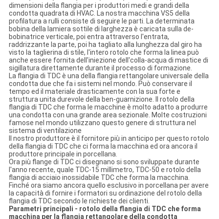
dimensioni della flangia per i produttori medi e grandi della
condotta quadrata di HVAC. La nostra macchina VS5 della
profilatura a rulli consiste di seguire le parti. La determinata
bobina della lamiera sottile di larghezza è caricata sulla de-
bobinatrice verticale, poi entra attraverso l'entrata,
raddrizzante la parte, poi ha tagliato alla lunghezza dal giro ha
visto la taglierina di stile, l'intero rotolo che forma la linea può
anche essere fornita dell'iniezione dell'colla-acqua di mastice di
sigillatura direttamente durante il processo di formazione.
La flangia di TDC è una della flangia rettangolare universale della
condotta due che fa i sistemi nel mondo. Può conservare il
tempo ed il materiale drasticamente con la sua forte e
struttura unita durevole della ben-guarnizione. Il rotolo della
flangia di TDC che forma le macchine è molto adatto a produrre
una condotta con una grande area sezionale. Molte costruzioni
famose nel mondo utilizzano questo genere di struttura nel
sistema di ventilazione
Il nostro produttore è il fornitore più in anticipo per questo rotolo
della flangia di TDC che ci forma la macchina ed ora ancora il
produttore principale in porcellana.
Ora più flange di TDC ci disegnano si sono sviluppate durante
l'anno recente, quale TDC-15 millimetro, TDC-50 e rotolo della
flangia di acciaio inossidabile TDC che forma la macchina.
Finché ora siamo ancora quello esclusivo in porcellana per avere
la capacità di fornire i formatori su ordinazione del rotolo della
flangia di TDC secondo le richieste dei clienti.
Parametri principali - rotolo della flangia di TDC che forma
macchina per la flangia rettangolare della condotta