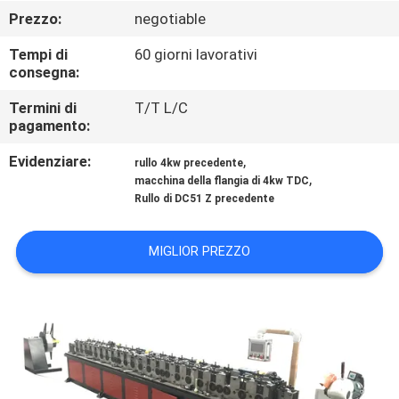
Prezzo:
negotiable
CONTROLLO
Tempi di
60 giorni lavorativi
DELLA
consegna:
QUALITÀ
Termini di
T/T L/C
pagamento:
CONTATTACI
Evidenziare:
,
rullo 4kw precedente
,
macchina della flangia di 4kw TDC
Rullo di DC51 Z precedente
NOTIZIE
MIGLIOR PREZZO
CHIEDI UN
PREVENTIVO
MAPPA
DEL