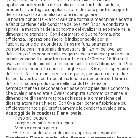
applicazioni di vuoto o della colonna montante del soffitto,
presenta il vantaggio supplementare di meno giunti e supporti
del sito rispetto a canalizzazione rettangolare.
La nostra condotta Piano-ovale che forma la macchina è adatta
a fabbricazione della condotta del ovalizer. Dopo la condotta a
spirale, la macchina della condotta del ovalizer la espande nella
dimensione standard. Con il carattere di buona forma, alta
efficienza, l'operazione facile, è indispensabile per la
fabbricazione della condotta. Il nostro funzionamento
compatto con il materiale di spessore di 1.2mm del ovalizer
dell'elica può rispondere alle esigenze della maggior parte della
canalizzazione. Il diametro formato è fra 450mm e 1500mm. Il
ovalizer richiede piccolo a tensione sul sito di fabbricazione. Può
elaborare la condotta con una larghezza di 3.6m, uno spessore
di 1.2mm. Nel termine dei vostri requisiti, possiamo offrire due
tipi per la vostra scelta, per il materiale di spessore di 1.5mm e
di 1.2mm sopra produzione delle condotte. Selezioni
semplicemente il secondario ed asse principale della condotta
che ovale piana volete e Ovaler computa automaticamente la
dimensione di riserva rotonda richiesta e la dimensione del
distanziatore ha richiesto. Con Ovalizer, potete fabbricare più
efficientemente e più proficuamente la condotta ovale piana.
Vantaggi della condotta Piano-ovale
· Peso più leggero
· Lunghezza più lunga fra i giunti
· Meno o nessun giunti
· Estetico soddisfacendo per le applicazioni esposte