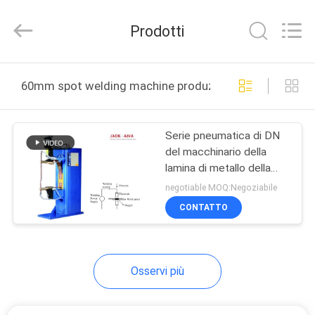
JACK-
AIVA
MACHINERY
Prodotti
CO.,
LTD.
All
Rights
CASA.
Reserved.
60mm spot welding machine produzione online
PRODOTTI
Serie pneumatica di DN
del macchinario della
SU
lamina di metallo della
DI
macchina della saldatura
negotiable MOQ:Negoziabile
a punti di resistenza
NOI
CONTATTO
VISITA
Osservi più
ALLA
FABBRICA