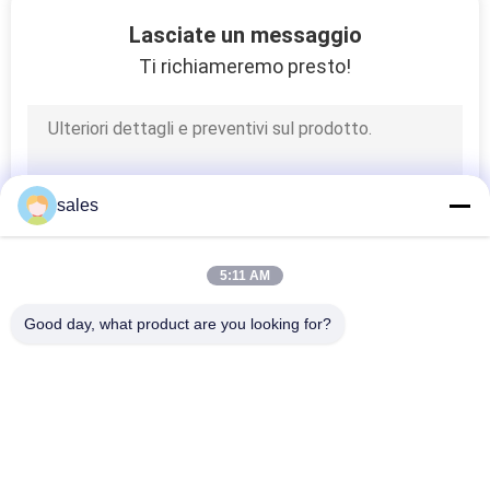
Lasciate un messaggio
CONTROLLO
Ti richiameremo presto!
DELLA
QUALITÀ
CONTATTACI
sales
NOTIZIE
5:11 AM
Good day, what product are you looking for?
CHIEDI UN
Categorie popolari
Tutti
PREVENTIVO
Macchine Per 
Macchine Per La 
MAPPA
Condotti
Fabbricazione Di 
Ammortizzatori Per 
DEL