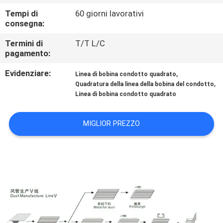
Tempi di
60 giorni lavorativi
CONTROLLO
consegna:
DELLA
Termini di
T/T L/C
pagamento:
QUALITÀ
Evidenziare:
,
Linea di bobina condotto quadrato
,
Quadratura della linea della bobina del condotto
CONTATTACI
Linea di bobina condotto quadrato
NOTIZIE
MIGLIOR PREZZO
CHIEDI UN
PREVENTIVO
MAPPA
DEL