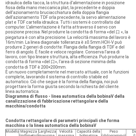
idraulica della tacca, la struttura d'alimentazione in posizione
fissa della mano meccanica plat, la precedente e doppia
dell'azionamento bruciacchiatura della doppia flangia
dell'azionamento TDF orla precedente, la servo alimentazione
plat e TDF cartella idraulica. Tutti i sistemi è controllato dal
computer. L'alimentazione è fatta attraverso il servo con
posizione precisa. Nel produrre la condotta di forma «del 口 «, la
piegatura è con alta precisione. La velocità massima del lavoro è
16m/min. La linea diagonale tolleranza è ±0.5mm.HCH-V può
produrre 2 generi di condotte: Flangia della flangia di TDF e del
ferro di angolo. È facile e veloce regolare. Conserva l'area di
lavoro, con tipo lineare struttura, alta efficienza. Può produrre la
condotta di forma «del 口», l'area di sezione minima della
condotta di TDF è 200×200mm.
È un nuovo completamente nel mercato attuale, con le funzioni
complete, lavorando il sistema di controllo stabile ed
automatico. Ciò che segue è la forma della flangia, noi può
progettare la forma giusta secondo la richiesta del cliente.
linea automatica.
Diagramma di flusso - linea automatica della bobinaⅤ della
canalizzazione di fabbricazione rettangolare della
macchina/condotta
Condotta rettangolare di parametri principali che forma
macchina o la linea automatica della bobinaⅤ
Modello
Magrezza
Larghezza
Velocità
Capacità della
Peso
Di
(millimetro)
massima
massima
bobinatrice
(chilogrammo)
(