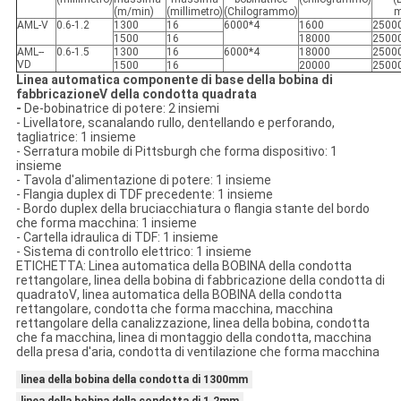
(m/min)
(millimetro)
(Chilogrammo)
m
AML-Ⅴ
0.6-1.2
1300
16
6000*4
1600
2500
1500
16
18000
2500
AML--
0.6-1.5
1300
16
6000*4
18000
2500
ⅤD
1500
16
20000
2500
Linea automatica componente di base della bobina di
fabbricazioneⅤ della condotta quadrata
-
De-bobinatrice di potere: 2 insiemi
- Livellatore, scanalando rullo, dentellando e perforando,
tagliatrice: 1 insieme
- Serratura mobile di Pittsburgh che forma dispositivo: 1
insieme
- Tavola d'alimentazione di potere: 1 insieme
- Flangia duplex di TDF precedente: 1 insieme
- Bordo duplex della bruciacchiatura o flangia stante del bordo
che forma macchina: 1 insieme
- Cartella idraulica di TDF: 1 insieme
- Sistema di controllo elettrico: 1 insieme
ETICHETTA: Linea automatica della BOBINA della condotta
rettangolare, linea della bobina di fabbricazione della condotta di
quadratoⅤ, linea automatica della BOBINA della condotta
rettangolare, condotta che forma macchina, macchina
rettangolare della canalizzazione, linea della bobina, condotta
che fa macchina, linea di montaggio della condotta, macchina
della presa d'aria, condotta di ventilazione che forma macchina
linea della bobina della condotta di 1300mm