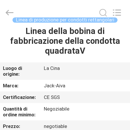
JACK-
AIVA
MACHINERY
CO.,
LTD.
Linea di produzione per condotti rettangolari
All
Rights
Linea della bobina di
CASA.
Reserved.
fabbricazione della condotta
PRODOTTI
quadrataⅤ
SU
Luogo di
La Cina
origine:
DI
NOI
Marca:
Jack-Aiva
Certificazione:
CE SGS
VISITA
Quantità di
Negoziabile
ALLA
ordine minimo:
FABBRICA
Prezzo:
negotiable