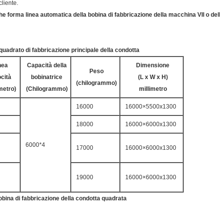
cliente.
e forma linea automatica della bobina di fabbricazione della macchina VII o del
 quadrato di fabbricazione principale della condotta
nea
Capacità della
Dimensione
Peso
ocità
bobinatrice
(L x W x H)
(chilogrammo)
imetro)
(Chilogrammo)
millimetro
16000
16000×5500x1300
18000
16000×6000x1300
6000*4
17000
16000×6000x1300
19000
16000×6000x1300
bina di fabbricazione della condotta quadrata