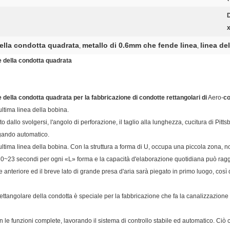
x
ella condotta quadrata
metallo di 0.6mm che fende linea
linea de
,
,
e della condotta quadrata
e della condotta quadrata per la fabbricazione di condotte rettangolari di
Aero-
co
ultima linea della bobina.
ito dallo svolgersi, l'angolo di perforazione, il taglio alla lunghezza, cucitura di Pit
egando automatico.
ultima linea della bobina. Con la struttura a forma di U, occupa una piccola zona, no
nto 20~23 secondi per ogni «L» forma e la capacità d'elaborazione quotidiana può r
rte anteriore ed il breve lato di grande presa d'aria sarà piegato in primo luogo, cos
ettangolare della condotta è speciale per la fabbricazione che fa la canalizzazione
e funzioni complete, lavorando il sistema di controllo stabile ed automatico. Ciò c