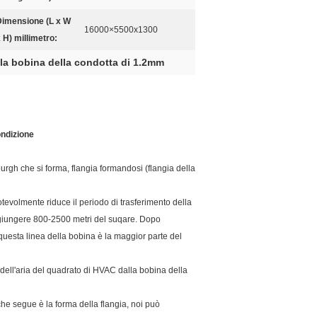
Dimensione (L x W
16000×5500x1300
 H) millimetro:
lla bobina della condotta di 1.2mm
ndizione
tsburgh che si forma, flangia formandosi (flangia della
tevolmente riduce il periodo di trasferimento della
aggiungere 800-2500 metri del suqare. Dopo
ì questa linea della bobina è la maggior parte del
 dell'aria del quadrato di HVAC dalla bobina della
he segue è la forma della flangia, noi può