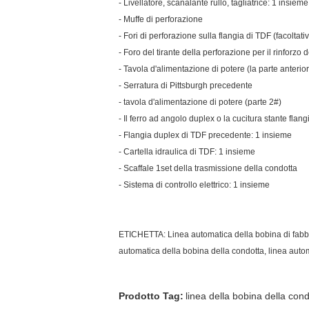
- Livellatore, scanalante rullo, tagliatrice: 1 insieme
- Muffe di perforazione
- Fori di perforazione sulla flangia di TDF (facoltati
- Foro del tirante della perforazione per il rinforzo d
- Tavola d'alimentazione di potere (la parte anterio
- Serratura di Pittsburgh precedente
- tavola d'alimentazione di potere (parte 2#)
- Il ferro ad angolo duplex o la cucitura stante fla
- Flangia duplex di TDF precedente: 1 insieme
- Cartella idraulica di TDF: 1 insieme
- Scaffale 1set della trasmissione della condotta
- Sistema di controllo elettrico: 1 insieme
ETICHETTA: Linea automatica della bobina di fabbric
automatica della bobina della condotta, linea auto
Prodotto Tag:
linea della bobina della co