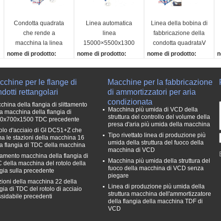
Condotta quadrata
Linea automatica
Linea della bobina di
che rende a
linea
fabbricazione della
macchina la linea
15000×5500x1300
condotta quadrataⅤ
automatica FORZA
della bobinaⅥ della
nome di prodotto:
nome di prodotto:
nome di prodotto:
n
della bobina
condotta quadrata
Linea automatica FORZ
Linea automatica della
Linea della bobina di fa
L
della bobina della
A della bobina di fabbri
bobina di fabbricazione
bbricazione della cond
b
chine per le flange di
Macchine per la fabbricazione
condotta
cazione della condotta
della condotta quadrata
otta quadrataⅤ
d
dotti rettangolari
di ammortizzatori per aria
quadrata
Ⅵ
Modello:
condizionata
Modello:
Modello:
AML-Ⅴ
M
china della flangia di slittamento
Macchina più umida di VCD della
la macchina della flangia di
AML-VI-S
AML-Ⅵ
Gamma di magrezza:
A
struttura del controllo del volume della
0x700x1500 TDC precedente
Magrezza (millimetri):
Gamma di magrezza:
0.6-1.2
G
presa d'aria più umida della macchina
olo d'acciaio di GI DC51+Z che
0.6-1.2
0.6-1.2
Larghezza massima
0
Tipo rivettato linea di produzione più
ma le stazioni della macchina 16
Larghezza massima
Larghezza massima
umida della struttura del fuoco della
(m/min):
M
la flangia di TDC della macchina
macchina di VCD
(m/min):
(m/min):
1300
1
ttamento macchina della flangia di
Macchina più umida della struttura del
1300
1300
 della macchina del rotolo della
fuoco della macchina di VCD senza
ngia sulla precedente
piegare
zioni della macchina 22 della
Linea di produzione più umida della
gia di TDC del rotolo di acciaio
struttura macchina dell'ammortizzatore
ssidabile precedenti
della flangia della macchina TDF di
VCD