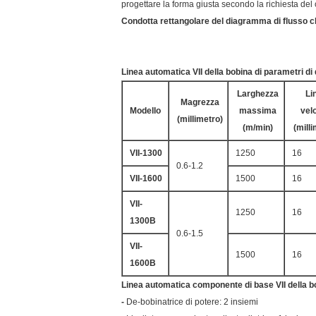
progettare la forma giusta secondo la richiesta del 
Condotta rettangolare del diagramma di flusso ch
Linea automatica VII della bobina di parametri di
Larghezza
Li
Magrezza
Modello
massima
vel
(millimetro)
(m/min)
(mill
VII-1300
1250
16
0.6-1.2
VII-1600
1500
16
VII-
1250
16
1300B
0.6-1.5
VII-
1500
16
1600B
Linea automatica componente di base VII della bo
-
De-bobinatrice di potere: 2 insiemi