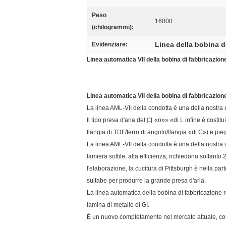
Peso
16000
(chilogrammi):
Linea della bobina d
Evidenziare:
Linea automatica VII della bobina di fabbricazion
Linea automatica VII della bobina di fabbricazion
La linea AML-VII della condotta è una della nostra 
Il tipo presa d'aria del 口 «o»» «di L infine è costitu
flangia di TDF/ferro di angolo/flangia «di C») e pi
La linea AML-VII della condotta è una della nostra 
lamiera sottile, alta efficienza, richiedono solta
l'elaborazione, la cucitura di Pittsburgh è nella pa
suitabe per produrre la grande presa d'aria.
La linea automatica della bobina di fabbricazione r
lamina di metallo di GI.
È un nuovo completamente nel mercato attuale, con l