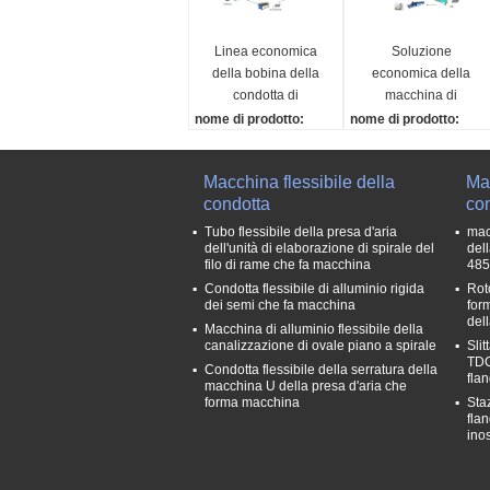
Linea economica
Soluzione
della bobina della
economica della
condotta di
macchina di
montaggio della
montaggio della
nome di prodotto:
nome di prodotto:
condotta della
condotta della
Montaggio della condot
Il montaggio della cond
flangia di TDF
flangia di TDC
ta della flangia di TDF e
otta della flangia di TD
Macchina flessibile della
Mac
conomico
C lavora - la soluzione
condotta
con
De-bobinatrice:
a macchina economica
5tons*1300mm
De-bobinatrice:
Tubo flessibile della presa d'aria
mac
dell'unità di elaborazione di spirale del
del
Tagliatrice di potere:
5tons*1300mm
filo di rame che fa macchina
485
Q11-3*1300
Tagliatrice di potere:
Condotta flessibile di alluminio rigida
Rot
Rinforzi bordare la ma
Q11-3*1300
dei semi che fa macchina
for
cchina:
Rinforzi bordare la ma
del
Macchina di alluminio flessibile della
G-1.5*1250-5
cchina:
canalizzazione di ovale piano a spirale
Sli
G-1.5*1250-5
TDC
Condotta flessibile della serratura della
fla
macchina U della presa d'aria che
forma macchina
Sta
flan
ino