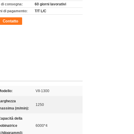
 di consegna:
60 giorni lavorativi
ni di pagamento:
T/T L/C
Contatto
odello:
VII-1300
Larghezza
1250
massima (m/min):
apacità della
obinatrice
6000*4
chilogrammi):