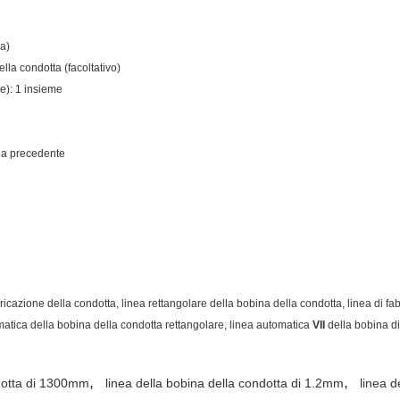
va)
ella condotta (facoltativo)
re): 1 insieme
ngia precedente
azione della condotta, linea rettangolare della bobina della condotta, linea di fab
matica della bobina della condotta rettangolare, linea automatica
VII
della bobina di
,
,
ndotta di 1300mm
linea della bobina della condotta di 1.2mm
linea d