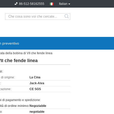
86-512-58162555
Italian
n preventivo
ata della bobina di VII che fende linea
II che fende linea
li:
di origine:
La Cina
:
Jack-Aiva
icazione:
CE SGS
ni di pagamento e spedizione:
ità di ordine minimo:
Negoziabile
o:
negotiable