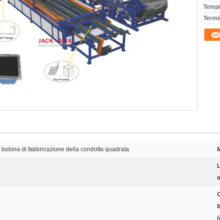
Tempi
Termi
a bobina di fabbricazione della condotta quadrata
M
C
b
(