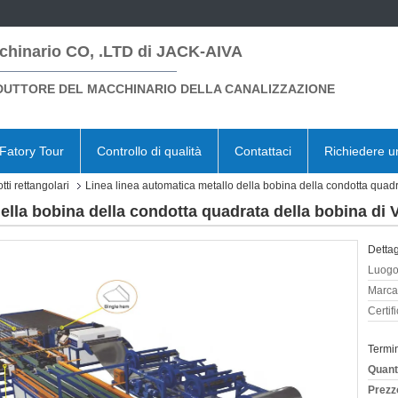
chinario CO, .LTD di JACK-AIVA
UTTORE DEL MACCHINARIO DELLA CANALIZZAZIONE
Fatory Tour
Controllo di qualità
Contattaci
Richiedere u
ti rettangolari
Linea linea automatica metallo della bobina della condotta quadr
ella bobina della condotta quadrata della bobina di V
Dettag
Luogo 
Marca
Certif
Termi
Quant
Prezz