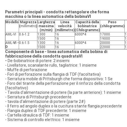
Parametri principali - condotta rettangolare che forma
macchina o la linea automatica della bobinaⅥ
Modello
Magrezza
Larghezza
Linea
Capacità della
Peso
(
millimetro
)
massima
velocità
bobinatrice
(chilogrammo)
(m/min)
(millimetro)
(Chilogrammo)
AML-Ⅵ
0.6-1.2
1300
16
6000*4
17000
1
1500
16
19000
1
AML-
Ⅵ -
0.6-1.5
1300
16
6000*4
20000
1
D
1500
16
22000
1
Componente di base - linea automatica della bobina di
fabbricazione della condotta quadrataⅥ
-
De-bobinatrice di potere: 2 insiemi
- Livellatore, scanalante rullo, tagliatrice: 1 insieme
- Muffe di perforazione
- Fori di perforazione sulla flangia di TDF (facoltativa)
- Serratura mobile di Pittsburgh che forma dispositivo: 1 Se
- Foro del tirante della perforazione per il rinforzo della condotta
(facoltativo)
- Tavola d'alimentazione di potere (la parte anteriore): 1 insieme
- Serratura di Pittsburgh precedente
- tavola d'alimentazione di potere (parte 2#)
- Il ferro ad angolo duplex o la cucitura stante flangia precedente
- Flangia duplex di TDF precedente: 1 insieme
- Cartella idraulica di TDF: 1 insieme
- Sistema di controllo elettrico: 1 insieme