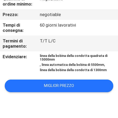
ordine minimo:
CONTROLLO
Prezzo:
negotiable
DELLA
Tempi di
60 giorni lavorativi
QUALITÀ
consegna:
Termini di
T/T L/C
CONTATTACI
pagamento:
Evidenziare:
linea della bobina della condotta quadrata di
15000mm
NOTIZIE
,
,
linea automatica della bobina di 5500mm
linea della bobina della condotta di 1300mm
CHIEDI UN
MIGLIOR PREZZO
PREVENTIVO
MAPPA
DEL