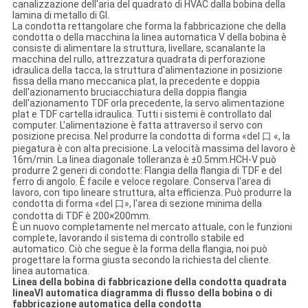
canalizzazione dell'aria del quadrato di HVAC dalla bobina della
lamina di metallo di GI.
La condotta rettangolare che forma la fabbricazione che della
condotta o della macchina la linea automatica V della bobina è
consiste di alimentare la struttura, livellare, scanalante la
macchina del rullo, attrezzatura quadrata di perforazione
idraulica della tacca, la struttura d'alimentazione in posizione
fissa della mano meccanica plat, la precedente e doppia
dell'azionamento bruciacchiatura della doppia flangia
dell'azionamento TDF orla precedente, la servo alimentazione
plat e TDF cartella idraulica. Tutti i sistemi è controllato dal
computer. L'alimentazione è fatta attraverso il servo con
posizione precisa. Nel produrre la condotta di forma «del 口 «, la
piegatura è con alta precisione. La velocità massima del lavoro è
16m/min. La linea diagonale tolleranza è ±0.5mm.HCH-V può
produrre 2 generi di condotte: Flangia della flangia di TDF e del
ferro di angolo. È facile e veloce regolare. Conserva l'area di
lavoro, con tipo lineare struttura, alta efficienza. Può produrre la
condotta di forma «del 口», l'area di sezione minima della
condotta di TDF è 200×200mm.
È un nuovo completamente nel mercato attuale, con le funzioni
complete, lavorando il sistema di controllo stabile ed
automatico. Ciò che segue è la forma della flangia, noi può
progettare la forma giusta secondo la richiesta del cliente.
linea automatica.
Linea della bobina di fabbricazione della condotta quadrata
lineaⅥ automatica diagramma di flusso della bobina o di
fabbricazione automatica della condotta