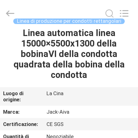
JACK-
AIVA
MACHINERY
CO.,
LTD.
Linea di produzione per condotti rettangolari
All
Rights
Linea automatica linea
CASA.
Reserved.
15000×5500x1300 della
PRODOTTI
bobinaⅥ della condotta
quadrata della bobina della
SU
condotta
DI
NOI
Luogo di
La Cina
origine:
VISITA
Marca:
Jack-Aiva
ALLA
Certificazione:
CE SGS
FABBRICA
Quantità di
Negoziabile