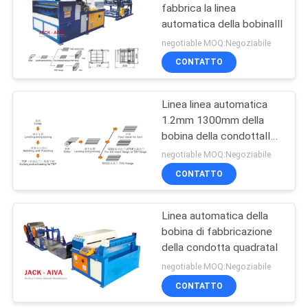
fabbrica la linea
automatica della bobinaⅢ
11
negotiable MOQ:Negoziabile
Macchine per la
CONTATTO
fabbricazione di
Linea linea automatica
condotti rettangolari
1.2mm 1300mm della
bobina della condottaⅡ
quadrata della bobina
negotiable MOQ:Negoziabile
CONTATTO
7
Macchina a
Linea automatica della
bobina di fabbricazione
condotto a spirale
della condotta quadrataⅠ
negotiable MOQ:Negoziabile
CONTATTO