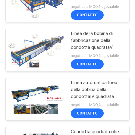
posta
quadrata della bobina
SITO
negotiable MOQ:Negoziabile
della condotta
CONTATTO
13
PRIVACY
Macchina flessibile
Linea della bobina di
POLICY
fabbricazione della
della condotta
condotta quadrataⅤ
negotiable MOQ:Negoziabile
CONTATTO
Linea automatica linea
11
della bobina della
Linea di produzione
condottaⅣ quadrata
della bobina della
negotiable MOQ:Negoziabile
per condotti
condotta
CONTATTO
rettangolari
Condotta quadrata che