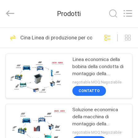
JACK-
AIVA
MACHINERY
Prodotti
CO.,
LTD.
All
Rights
CASA.
Reserved.
14
Cina Linea di produzione per condotti rettangolari
Macchine per
PRODOTTI
condotti
Linea economica della
bobina della condotta di
SU
montaggio della
DI
condotta della flangia di
negotiable MOQ:Negoziabile
TDF
NOI
CONTATTO
12
Macchine per la
Soluzione economica
VISITA
della macchina di
ALLA
fabbricazione di
montaggio della
condotta della flangia di
FABBRICA
negotiable MOQ:Negoziabile
ammortizzatori per