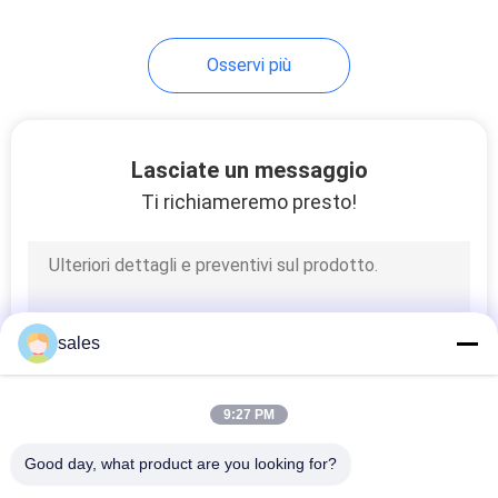
11
Osservi più
Macchine per la
formazione di flange
rotonde
Lasciate un messaggio
Ti richiameremo presto!
7
Macchina a gomito
sales
a condotto rotondo
9:27 PM
Good day, what product are you looking for?