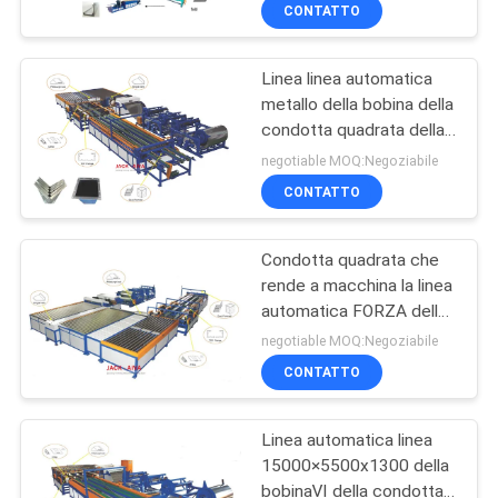
TDC
CONTATTO
aria condizionata
CONTROLLO
Linea linea automatica
DELLA
13
metallo della bobina della
QUALITÀ
condotta quadrata della
Macchine per le
bobina di VII che fende
negotiable MOQ:Negoziabile
flange di condotti
linea
CONTATTACI
CONTATTO
rettangolari
Condotta quadrata che
NOTIZIE
rende a macchina la linea
automatica FORZA della
4
CHIEDI UN
bobina
negotiable MOQ:Negoziabile
Macchina di
PREVENTIVO
CONTATTO
tensionamento della
Linea automatica linea
MAPPA
condotta della
15000×5500x1300 della
DEL
bobinaⅥ della condotta